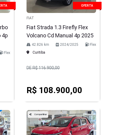
ERTA
OFERTA
FIAT
urbo
Fiat Strada 1.3 Firefly Flex
o 4p
Volcano Cd Manual 4p 2025
42.826 km
2024/2025
Flex
Curitiba
Flex
DE R$ 116.900,00
R$ 108.900,00
Compartilhar