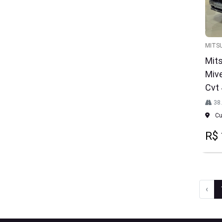
MITSU
Mits
Miv
Cvt
38
Cur
R$ 
‹