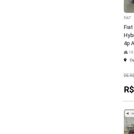
FIAT
Fiat
Hybr
4p 
19
Cur
DE R
R$
Co