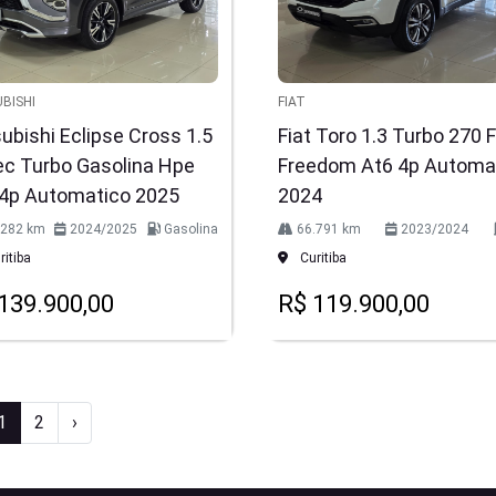
BISHI
FIAT
ubishi Eclipse Cross 1.5
Fiat Toro 1.3 Turbo 270 F
ec Turbo Gasolina Hpe
Freedom At6 4p Automa
 4p Automatico 2025
2024
.282 km
2024/2025
Gasolina
66.791 km
2023/2024
itiba
Curitiba
139.900,00
R$ 119.900,00
1
2
›