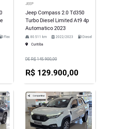
JEEP
0
Jeep Compass 2.0 Td350
ne
Turbo Diesel Limited At9 4p
Automatico 2023
Flex
80.511 km
2022/2023
Diesel
Curitiba
DE R$ 145.900,00
R$ 129.900,00
Compartilhar