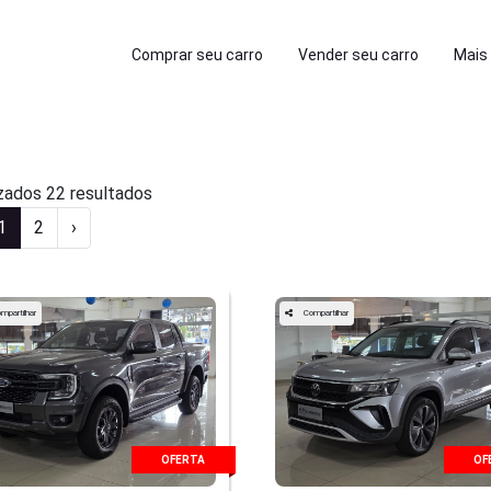
Comprar seu carro
Vender seu carro
Mai
zados 22 resultados
1
2
›
mpartilhar
Compartilhar
OFERTA
OF