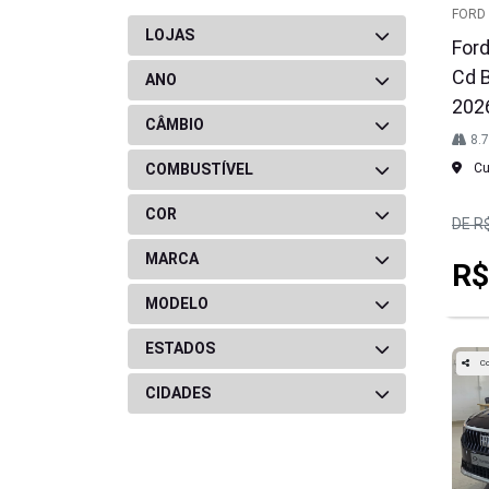
FORD
LOJAS
Ford
Cd 
ANO
202
CÂMBIO
8.
COMBUSTÍVEL
Cur
COR
DE R
MARCA
R$
MODELO
ESTADOS
Co
CIDADES