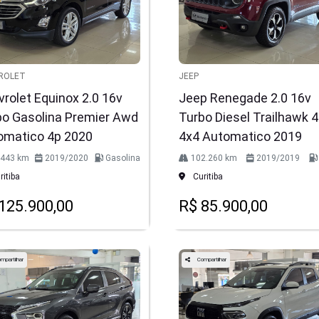
ROLET
JEEP
rolet Equinox 2.0 16v
Jeep Renegade 2.0 16v
bo Gasolina Premier Awd
Turbo Diesel Trailhawk 
omatico 4p 2020
4x4 Automatico 2019
.443 km
2019/2020
Gasolina
102.260 km
2019/2019
itiba
Curitiba
125.900,00
R$ 85.900,00
mpartilhar
Compartilhar