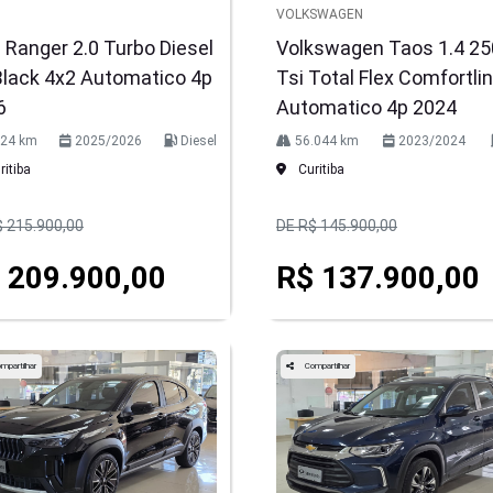
VOLKSWAGEN
 Ranger 2.0 Turbo Diesel
Volkswagen Taos 1.4 25
Black 4x2 Automatico 4p
Tsi Total Flex Comfortli
6
Automatico 4p 2024
724 km
2025/2026
Diesel
56.044 km
2023/2024
itiba
Curitiba
$ 215.900,00
DE R$ 145.900,00
 209.900,00
R$ 137.900,00
mpartilhar
Compartilhar