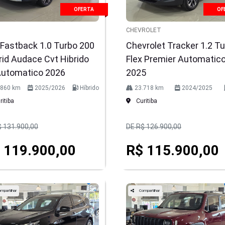
OFERTA
OF
CHEVROLET
 Fastback 1.0 Turbo 200
Chevrolet Tracker 1.2 T
id Audace Cvt Hibrido
Flex Premier Automatic
Automatico 2026
2025
.860 km
2025/2026
Híbrido
23.718 km
2024/2025
itiba
Curitiba
$ 131.900,00
DE R$ 126.900,00
 119.900,00
R$ 115.900,00
mpartilhar
Compartilhar