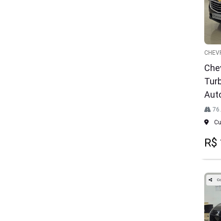
CHEV
Chev
Tur
Aut
76
Cur
R$ 
Co