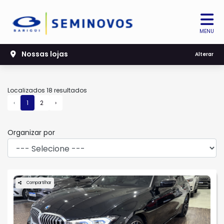
MENU
Nossas lojas
Filtrar
Alterar
Localizados 18 resultados
‹
1
2
›
Organizar por
Compartilhar