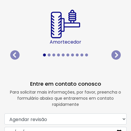
Amortecedor
templates.template-01.components.carousel.texts.
templat
Entre em contato conosco
Para solicitar mais informações, por favor, preencha o
formulário abaixo que entraremos em contato
rapidamente