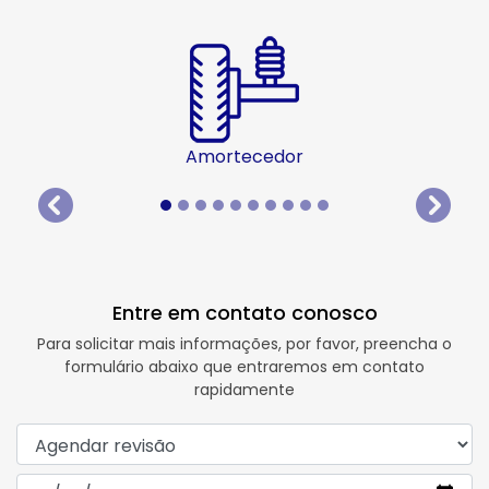
Amortecedor
templates.template-01.components.carousel.texts.
templat
Entre em contato conosco
Para solicitar mais informações, por favor, preencha o
formulário abaixo que entraremos em contato
rapidamente