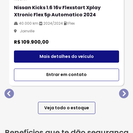
Nissan Kicks 1.6 16v Flexstart Xplay
Xtronic Flex 5p Automatico 2024
40.000 km
2024/2024
Flex
Joinville
R$ 109.900,00
Mais detalhes do veículo
Entrar em contato
templates.template-01.components.carousel.texts.
tem
Veja todo o estoque
Benefícios que te dão segurança