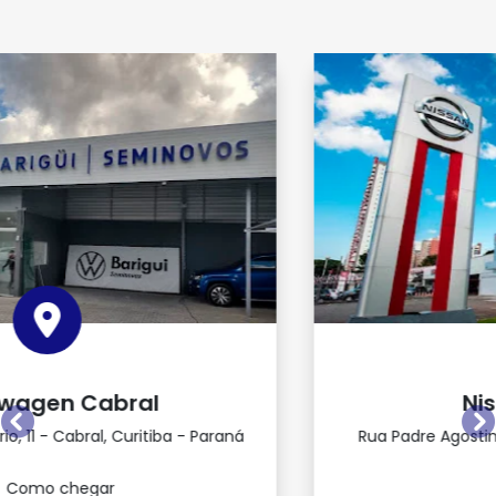
Nissan Parque
Anterior
P
Rua Padre Agostinho, 3081 - Bigorrilho, Curitiba -
Paraná