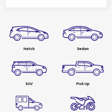
Hatch
Sedan
SUV
Pick Up